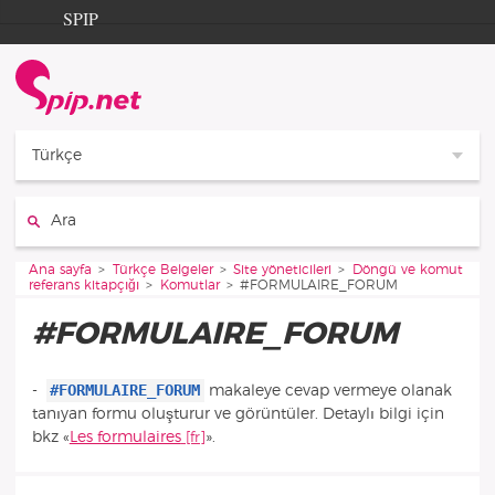
Aller au contenu
Aller à la navigation
SPIP
Ana sayfa
Documentation
Contribution
Türkçe
Entraide
Ara :
Découverte
Vous êtes ici :
Ana sayfa
Türkçe Belgeler
Site yöneticileri
Döngü ve komut
referans kitapçığı
Komutlar
#FORMULAIRE_FORUM
#FORMULAIRE_FORUM
#FORMULAIRE_FORUM
-
makaleye cevap vermeye olanak
tanıyan formu oluşturur ve görüntüler. Detaylı bilgi için
bkz «
Les formulaires
».