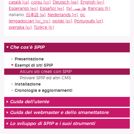
català
,
corsu
,
Deutsch
,
English
,
Esperanto
,
Español
,
فارسى
,
français
,
italiano
,
日本語
,
Nederlands
,
òc
lengadocian
,
polski
,
Português
,
svenska
,
Türkçe
Che cos’è SPIP
Presentazione
Esempi di siti SPIP
Alcuni siti creati con SPIP
Provare SPIP ed altri CMS
Installazione
Cronologia e aggiornamenti
Guida dell’utente
Guida del webmaster e dello smanettatore
Lo sviluppo di SPIP e i suoi strumenti