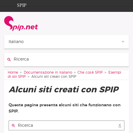
Aller au contenu
Aller à la navigation
SPIP
Home
Documentation
Contribution
Italiano
Entraide
Cerca:
Découverte
Vous êtes ici :
Home
Documentazione in italiano
Che cos’è SPIP
Esempi
di siti SPIP
Alcuni siti creati con SPIP
Alcuni siti creati con SPIP
Questa pagina presenta alcuni siti che funzionano con
SPIP.
Cerca:
X