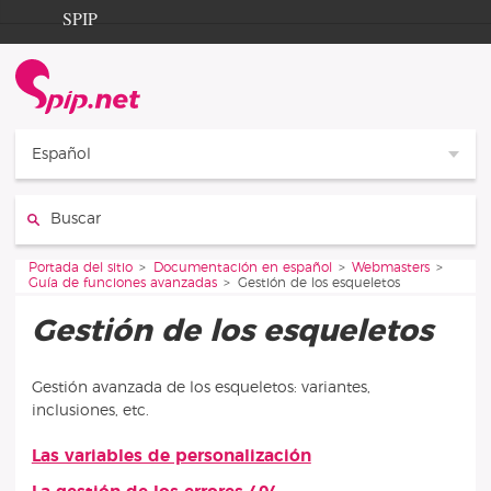
Aller au contenu
Aller à la navigation
SPIP
Portada del sitio
Documentation
Contribution
Español
Entraide
Buscar
Découverte
Vous êtes ici :
Portada del sitio
Documentación en español
Webmasters
Guía de funciones avanzadas
Gestión de los esqueletos
Gestión de los esqueletos
Gestión avanzada de los esqueletos: variantes,
inclusiones, etc.
Las variables de personalización
Artículos de esta sección