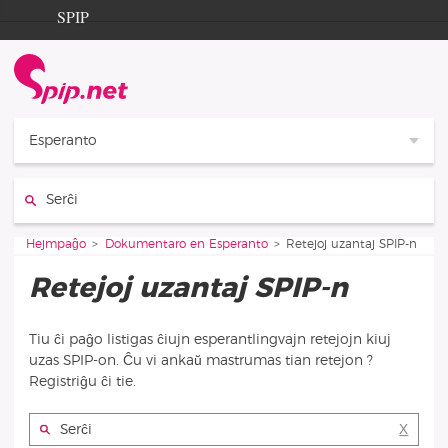
Aller au contenu
Aller à la navigation
SPIP
Hejmpaĝo
Documentation
Contribution
Esperanto
Entraide
Serĉi :
Découverte
Vous êtes ici :
Hejmpaĝo
Dokumentaro en Esperanto
Retejoj uzantaj SPIP-n
Retejoj uzantaj SPIP-n
Tiu ĉi paĝo listigas ĉiujn esperantlingvajn retejojn kiuj
uzas SPIP-on. Ĉu vi ankaŭ mastrumas tian retejon ?
Registriĝu ĉi tie.
Serĉi :
X