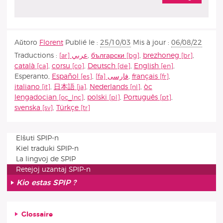
Aŭtoro
Florent
Publié le :
25/10/03
Mis à jour :
06/08/22
Traductions :
عربي
,
български
,
brezhoneg
,
català
,
corsu
,
Deutsch
,
English
,
Esperanto
,
Español
,
فارسى
,
français
,
italiano
,
日本語
,
Nederlands
,
òc
lengadocian
,
polski
,
Português
,
svenska
,
Türkçe
Elŝuti SPIP-n
Kiel traduki SPIP-n
La lingvoj de SPIP
Retejoj uzantaj SPIP-n
Kio estas SPIP ?
Glossaire