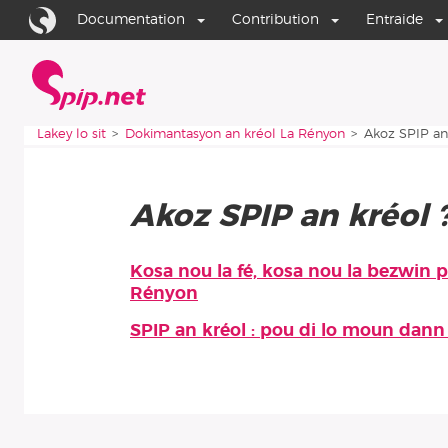
Aller au contenu
Aller à la navigation
Documentation
Contribution
Entraide
Lakey lo sit
Vous êtes ici :
Lakey lo sit
Dokimantasyon an kréol La Rényon
Akoz SPIP an 
Akoz SPIP an kréol 
Kosa nou la fé, kosa nou la bezwin 
Bann zartik andann ribrik-
Rényon
SPIP an kréol : pou di lo moun dan