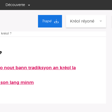
Découverte
Kréol réyoné
Trapé
kréol ?
?
po nout bann tradiksyon an kréol la
la
n son lang minm