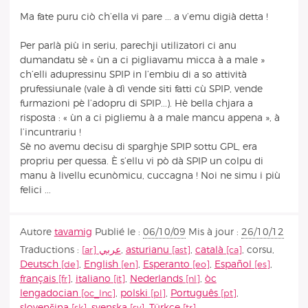
Ma fate puru ciò ch’ella vi pare ... a v’emu digià detta !
Per parlà più in seriu, parechji utilizatori ci anu
dumandatu sè « ùn a ci pigliavamu micca à a male »
ch’elli adupressinu SPIP in l’embiu di a so attività
prufessiunale (vale à dì vende siti fatti cù SPIP, vende
furmazioni pè l’adopru di SPIP...). Hè bella chjara a
risposta : « ùn a ci pigliemu à a male mancu appena », à
l’incuntrariu !
Sè no avemu decisu di sparghje SPIP sottu GPL, era
propriu per quessa. È s’ellu vi pò dà SPIP un colpu di
manu à livellu ecunòmicu, cuccagna ! Noi ne simu i più
felici ...
Autore
tavamig
Publié le :
06/10/09
Mis à jour :
26/10/12
Traductions :
عربي
,
asturianu
,
català
,
corsu
,
Deutsch
,
English
,
Esperanto
,
Español
,
français
,
italiano
,
Nederlands
,
òc
lengadocian
,
polski
,
Português
,
slovenčina
,
svenska
,
Türkçe