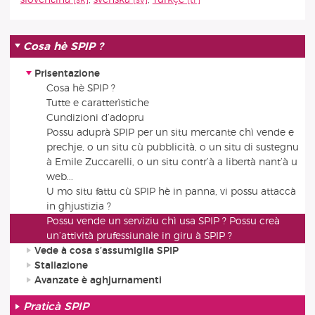
Cosa hè SPIP ?
Prisentazione
Cosa hè SPIP ?
Tutte e caratterìstiche
Cundizioni d’adopru
Possu aduprà SPIP per un situ mercante chì vende e
prechje, o un situ cù pubblicità, o un situ di sustegnu
à Emile Zuccarelli, o un situ contr’à a libertà nant’à u
web...
U mo situ fattu cù SPIP hè in panna, vi possu attaccà
in ghjustizia ?
Possu vende un serviziu chì usa SPIP ? Possu creà
un’attività prufessiunale in giru à SPIP ?
Vede à cosa s’assumiglia SPIP
Stallazione
Avanzate è aghjurnamenti
Praticà SPIP