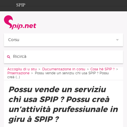
Aller au contenu
Aller à la navigation
SPIP
Accogliu di u situ
Documentation
Contribution
Corsu
Entraide
Ricircà :
Découverte
Vous êtes ici :
Accogliu di u situ
Ducumentazione in corsu
Cosa hè SPIP ?
Prisentazione
Possu vende un serviziu chì usa SPIP ? Possu
creà (…)
Possu vende un serviziu
chì usa SPIP ? Possu creà
un’attività prufessiunale in
giru à SPIP ?