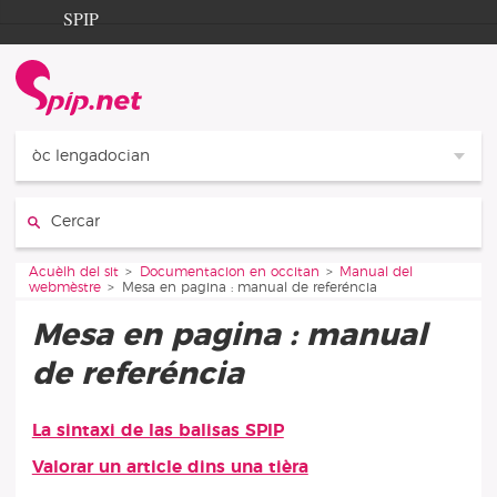
Aller au contenu
Aller à la navigation
SPIP
Acuèlh del sit
Documentation
Contribution
òc lengadocian
Entraide
Cercar:
Découverte
Vous êtes ici :
Acuèlh del sit
Documentacion en occitan
Manual del
webmèstre
Mesa en pagina : manual de referéncia
Mesa en pagina : manual
de referéncia
La sintaxi de las balisas SPIP
Articles d’aquela rubrica
Valorar un article dins una tièra