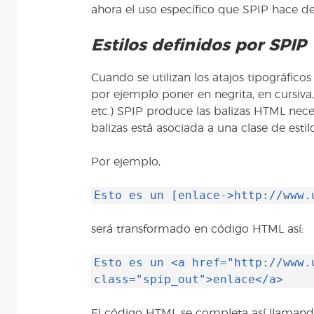
ahora el uso específico que SPIP hace de 
Estilos definidos por SPIP
Cuando se utilizan los atajos tipográfico
por ejemplo poner en negrita, en cursiva, 
etc.) SPIP produce las balizas HTML neces
balizas está asociada a una clase de estil
Por ejemplo,
Esto es un [enlace->http://www.
será transformado en código HTML así:
Esto es un <a href="http://www.
class="spip_out">enlace</a>
El código HTML se completa así llamando