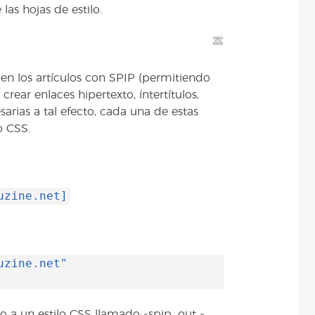
las hojas de estilo.
s en los artículos con SPIP (permitiendo
crear enlaces hipertexto, íntertítulos,
arias a tal efecto, cada una de estas
o CSS.
uzine.net]
uzine.net"
 a un estilo CSS llamado «spip_out ».