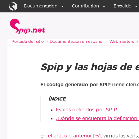
Aller au contenu
Aller à la navigation
Documentation
Contribution
Entraide
Portada del sitio
Vous êtes ici :
Portada del sitio
Documentación en español
Webmasters
Spip y las hojas de e
El código generado por SPIP tiene cierto
ÍNDICE
Estilos definidos por SPIP
¿Dónde se encuentra la definición 
En
el artículo anterior
, vimos las vent