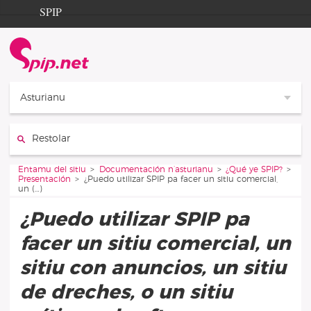
Aller au contenu
Aller à la navigation
SPIP
Entamu del sitiu
Documentation
Contribution
Asturianu
Entraide
Restolar:
Découverte
Vous êtes ici :
Entamu del sitiu
Documentación n’asturianu
¿Qué ye SPIP?
Presentación
¿Puedo utilizar SPIP pa facer un sitiu comercial,
un (…)
¿Puedo utilizar SPIP pa
facer un sitiu comercial, un
sitiu con anuncios, un sitiu
de dreches, o un sitiu