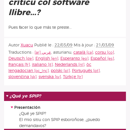
críticu col software
llibre...?
Pues facer lo que más te preste...
Autor
Xuacu
Publié le :
22/03/09
Mis à jour :
21/03/09
Traductions :
عربي
,
asturianu
,
català
,
corsu
,
Deutsch
,
English
,
Esperanto
,
Español
,
français
,
italiano
,
Nederlands
,
òc
lengadocian
,
polski
,
Português
,
slovenčina
,
svenska
,
Türkçe
¿Qué ye SPIP?
Presentación
¿Qué ye SPIP?
El mio sitiu con SPIP esboroñose, ¿puedo
demandavos?