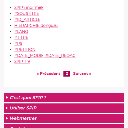
SPIP’i indirmek
#SOUSTITRE
#ID_ARTICLE
HIERARCHIE döngüsü
#LANG
#TITRE
#PS
#PETITION
#DATE_MODIF, #DATE_REDAC
SPIP 1.9
« Précédent
2
Suivant »
C’est quoi SPIP ?
Utiliser SPIP
Webmestres