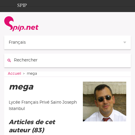
Aller au contenu
Aller à la navigation
SPIP
Accueil
Documentation
Contribution
Français
Entraide
Rechercher :
Découverte
Vous êtes ici :
Accueil
mega
mega
Lycée Français Privé Saint-Joseph
Istanbul
Articles de cet
auteur (83)